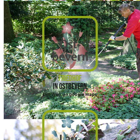
FRIEDHOF
IN OSTBEVERN
Der Weg via
google maps