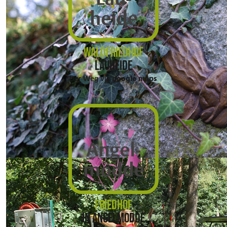
WALDFRIEDHOF
LAUHEIDE
Der Weg via
google maps
FRIEDHOF
IN ANGELMODDE