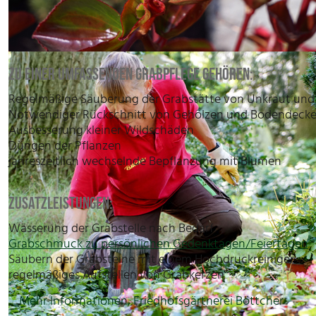
ZU EINER UMFASSENDEN GRABPFLEGE GEHÖREN:
Regelmäßige Säuberung der Grabstätte von Unkraut und
Notwendiger Rückschnitt von Gehölzen und Bodendecke
Ausbesserung kleiner Wildschäden
Düngen der Pflanzen
jahreszeitlich wechselnde Bepflanzung mit Blumen
ZUSATZLEISTUNGEN:
Wässerung der Grabstelle nach Bedarf
Grabschmuck zu persönlichen Gedenktagen/Feiertagen
Säubern der Grabsteine mit einem Hochdruckreiniger
regelmäßiges Aufstellen von Grabkerzen
Mehr Informationen, Friedhofsgärtnerei Böttcher