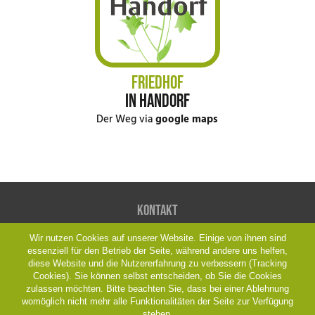
FRIEDHOF
IN HANDORF
Der Weg via
google maps
Kontakt
Wir nutzen Cookies auf unserer Website. Einige von ihnen sind
Friedhofsgärtnerei Böttcher
essenziell für den Betrieb der Seite, während andere uns helfen,
Christian Böttcher
diese Website und die Nutzererfahrung zu verbessern (Tracking
Lauheide 15, 48291 Telgte
Cookies). Sie können selbst entscheiden, ob Sie die Cookies
Fon: 02504 2201
zulassen möchten. Bitte beachten Sie, dass bei einer Ablehnung
womöglich nicht mehr alle Funktionalitäten der Seite zur Verfügung
www.lauheide.de
stehen.