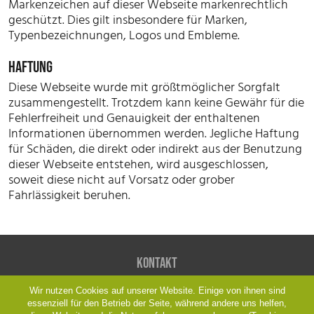
Markenzeichen auf dieser Webseite markenrechtlich
geschützt. Dies gilt insbesondere für Marken,
Typenbezeichnungen, Logos und Embleme.
HAFTUNG
Diese Webseite wurde mit größtmöglicher Sorgfalt
zusammengestellt. Trotzdem kann keine Gewähr für die
Fehlerfreiheit und Genauigkeit der enthaltenen
Informationen übernommen werden. Jegliche Haftung
für Schäden, die direkt oder indirekt aus der Benutzung
dieser Webseite entstehen, wird ausgeschlossen,
soweit diese nicht auf Vorsatz oder grober
Fahrlässigkeit beruhen.
Kontakt
Wir nutzen Cookies auf unserer Website. Einige von ihnen sind
Friedhofsgärtnerei Böttcher
essenziell für den Betrieb der Seite, während andere uns helfen,
Christian Böttcher